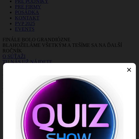
PRE PODNIKY
PRE FIRMY
POSÁDKA
KONTAKT
PVP 2025
EVENTS
FINÁLE BOLO GRANDIÓZNE
BLAHOŽELÁME VŠETKÝM A TEŠÍME SA NA ĎALŠÍ
ROČNÍK
O SÚŤAŽI
TU NÁS UŽ NÁJDETE
MÁME EŠTE VOĽNÉ KAPACITY
KONTAKT
BEZHOTOVOSTNÉ PLATBY
PRIJÍMAME PLATBY KARTOU, HODINKAMI, PRSTEŇMI ...
TERMÍNY