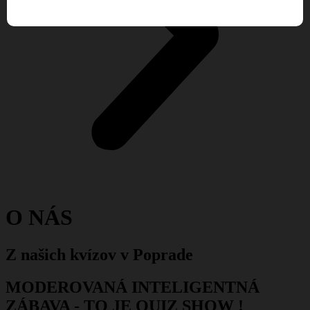
O NÁS
Z našich kvízov v Poprade
MODEROVANÁ INTELIGENTNÁ
ZÁBAVA - TO JE QUIZ SHOW !