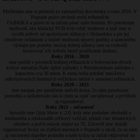
Myšlienku sme si priniesli zo zahraničnej dovolenky z roku 2016. V
Poprade práve otvárali novú reštauráciu
FABRIKA a práve tu sa začala písať naša história. Po prieskume
možností, ako klasický PUB kvíz robiť moderne a ináč sme si
zvolili softvér od spoločnosti sídliacej v Holandsku a pre jej
intuitívne ovládanie a slušné možnosti úpravy grafiky a samotného
výstupu pre potreby naozaj dobrej zábavy sme sa rozhodli
licencovať ich softvér, ktorý používame dodnes.
Roky 2016 – 2020
sme prežili v prostredí krásnej reštaurácie s frekvenciou dvoch
kvízov mesačne.Naše úplné začiatky v Prezidentskom salóniku s
kapacitou cca 30 miest. K tomu treba prirátať množstvo
odkvízovaných firemných večierkov nielen v samotnej reštaurácii.
Roky 2020 – 2021
sme naopak pre pandémiu strávili doma, čo nám paradoxne
pomohlo a naštartovalo nás k chuti sa opäť socializovať a prvýkrát
aj expandovať.
Roky 2021 – súčasnosť
Spsustili sme Quiz Show v. 2.0, kvíz sme poriadne obohatili o
multimédia a zdokonalili ceľkový vzhľad, pridali viac tématických
okruhov a počet otázok stúpol na 70. Zároveň sme skúsili
organizovať kvízy na ďalších miestach v Poprade a okolí, čo sa nám
aj viacmenej úspešne podarilo a naše kvízy sa začali objavovať na