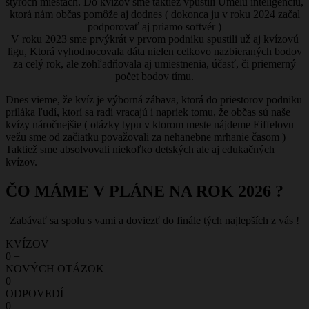
štyroch miestach. Do kvízov sme taktiež vpustili Umelú inteligenciu,
ktorá nám občas pomôže aj dodnes ( dokonca ju v roku 2024 začal
podporovať aj priamo softvér )
V roku 2023 sme prvýkrát v prvom podniku spustili už aj kvízovú
ligu, Ktorá vyhodnocovala dáta nielen celkovo nazbieraných bodov
za celý rok, ale zohľadňovala aj umiestnenia, účasť, či priemerný
počet bodov tímu.
Dnes vieme, že kvíz je výborná zábava, ktorá do priestorov podniku
priláka ľudí, ktorí sa radi vracajú i napriek tomu, že občas sú naše
kvízy náročnejšie ( otázky typu v ktorom meste nájdeme Eiffelovu
vežu sme od začiatku považovali za nehanebne mrhanie časom )
Taktiež sme absolvovali niekoľko detských ale aj edukačných
kvízov.
ČO MÁME V PLÁNE NA ROK 2026 ?
Zabávať sa spolu s vami a doviezť do finále tých najlepších z vás !
KVÍZOV
0
+
NOVÝCH OTÁZOK
0
ODPOVEDÍ
0